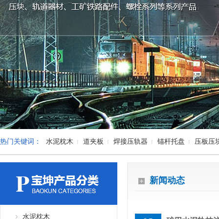
热门关键词：
水泥枕木
道夹板
焊接压轨器
锚杆托盘
压板压
新闻动态
水泥枕木