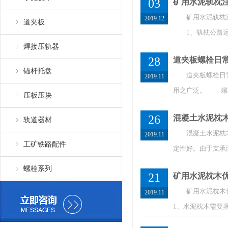
03
矿用水泥轨枕
矿用水泥轨枕注意
2019.12
道夹板
1、轨枕公路运
焊接压轨器
28
道夹板螺栓日
锚杆托盘
道夹板螺栓日常生
2019.11
用之广泛。 螺栓
压板压块
26
混凝土水泥枕
轨道器材
混凝土水泥枕木规
2019.11
工矿铁路配件
定性好。由于支承
螺栓系列
21
矿用水泥枕木
矿用水泥枕木优
2019.11
1、水泥枕木需要