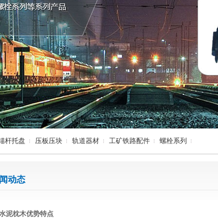
锚杆托盘
压板压块
轨道器材
工矿铁路配件
螺栓系列
闻动态
水泥枕木优势特点