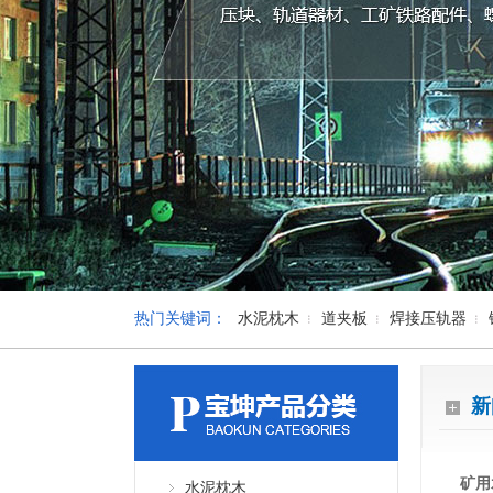
热门关键词：
水泥枕木
道夹板
焊接压轨器
新
矿用
水泥枕木