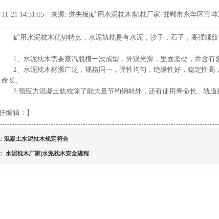
-11-21 14:31:05 来源:
道夹板|矿用水泥枕木|轨枕厂家-邯郸市永年区宝
矿用水泥枕木
优势特点，水泥轨枕是有水泥，沙子，石子，高强螺纹
1、水泥枕木需要蒸汽脱模一次成型，外观光滑，里面坚硬，并含有
2、水泥枕木材源广泛，规格同一，弹性均匀，绝缘性好，稳定性高，
寿命长。
3.预应力混凝土轨枕除了能大量节约钢材外，还有使用寿命长、轨道
任编辑：
】
：
混凝土水泥枕木规定符合
：
水泥枕木厂家|水泥枕木安全规程