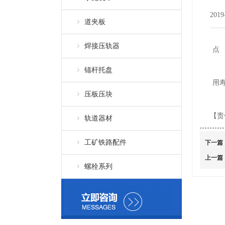
2019
道夹板
焊接压轨器
点
锚杆托盘
用
压板压块
【责
轨道器材
工矿铁路配件
下一篇
上一篇
螺栓系列