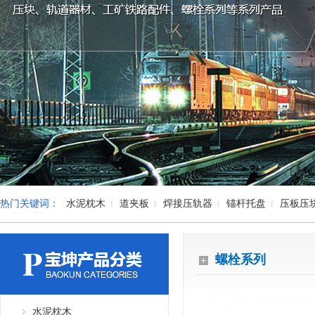
热门关键词：
水泥枕木
道夹板
焊接压轨器
锚杆托盘
压板压
螺栓系列
水泥枕木