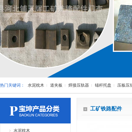
热门关键词：
水泥枕木
道夹板
焊接压轨器
锚杆托盘
压板压
工矿铁路配件
水泥枕木