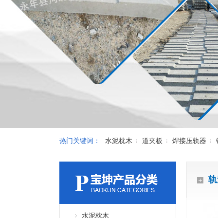
热门关键词：
水泥枕木
道夹板
焊接压轨器
轨
水泥枕木