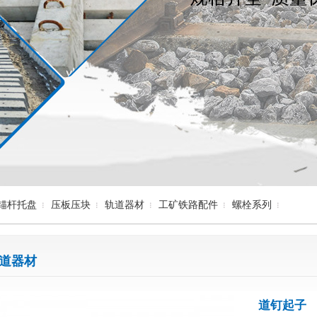
锚杆托盘
压板压块
轨道器材
工矿铁路配件
螺栓系列
道器材
道钉起子