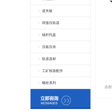
道夹板
焊接压轨器
锚杆托盘
压板压块
轨道器材
工矿铁路配件
螺栓系列
点击数