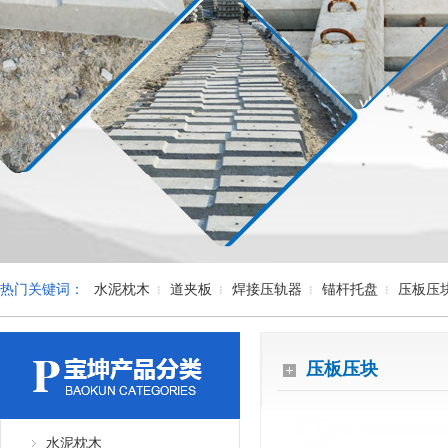
热门关键词：
水泥枕木
道夹板
焊接压轨器
锚杆托盘
压板压
压板压块
水泥枕木